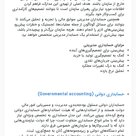
خارج از سازمان باشند. هدف اصلی از تهیه‌ی این مدارک، فراهم کردن
اطلاعات مورد نیاز برای رهبران سازمان است تا بتوانند تصمیم‌های کارآمدتری
برای کسب‌وکار خود بگیرند.
همچنین حسابداران مدیریتی سوابق مالی را تجزیه و تحلیل می‌کنند تا
بتوانند برای مسائل گوناگون از جمله عملیات‌ها، لجستیک و خطرات پیش‌رو،
پیش‌بینی‌های لازم را انجام دهند. هرچه سازمان بزرگ‌تر و پیچیده‌تر باشد،
سود بیش‌تری از استخدام یک حسابدار مدیریتی متخصص خواهد برد.
مزایای حسابداری مدیریتی
پیش‌بینی برای تصمیم‌گیری‌های آینده
کمک به تصمیم‌گیری تولید یا خرید
پیش‌بینی جریان‌های نقدی
کمک به درک تغییرات عملکرد
تحلیل نرخ بازده
حسابداری دولتی (
Governmental accounting
)
حسابداران دولتی مسئول بودجه‌بندی، مدیریت و مسیریابی امور مالی
دولت هستند و از استانداردهایی که هیئت استانداردهای حسابداری دولتی
وضع کرده‌اند پیروی می‌کنند. این مدل حسابداری به تخصص ویژه‌ای نیاز
دارد که با سایر انواع حسابداری متفاوت است؛ چرا که دولت نیازمندی‌هایی
دارد که با کسب‌وکارها و سازمان‌های خصوصی فرق دارند.
تمام دستگاه‌‌های دولتی و زیرمجموعه‌‌های آنان به جمع‌آوری، ثبت،
طبقه‌بندی و در نهایت تفسیر داده‌ها نیاز دارند. هدف اصلی از اجرای این