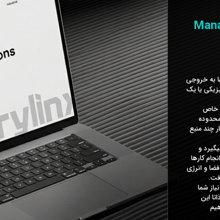
Mana
ها به خروجی
یکی یا یک
ص خاص
 محدوده
 چند منبع
کل میگیرد و
جام کارها
فضا و انرژی
فت.
ERP صفر تا صد نیاز شما
تا این
هیم