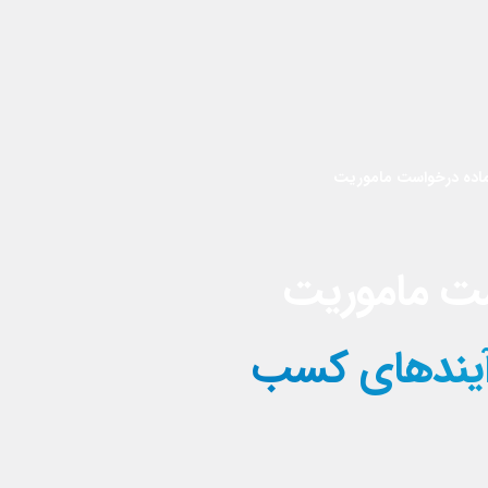
آماده درخواست ماموریت
واست ماموریت
یت فرآیندهای کسب