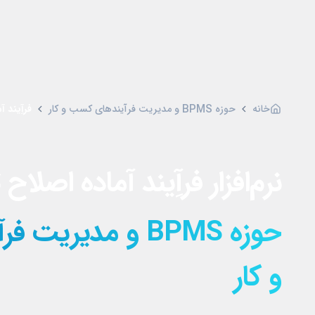
خانه
حوزه BPMS و مدیریت فرآیندهای کسب و کار
فرآِیند 
نرم‌افزار فرآِیند آماده اصلاح 
حوزه BPMS و مدیر
و کار